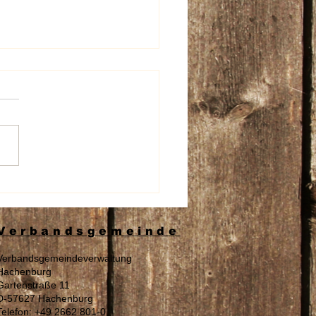
beschädigung an den
nschildern der Aura
spflege
Verbandsgemeinde
Verbandsgemeindeverwaltung
Hachenburg
Gartenstraße 11
D-57627 Hachenburg
Telefon: +49 2662 801-0