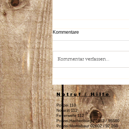
Kommentare
Kommentar verfassen...
Stellenausschreibung:
Reinigungskraft (m/w/d)
gesucht
Notruf / Hilfe
Polizei 110
Notarzt 112
Feuerwehr 112
Polizei Hachenburg 02662 / 95580
Polizei Montabaur 02602 / 92 260