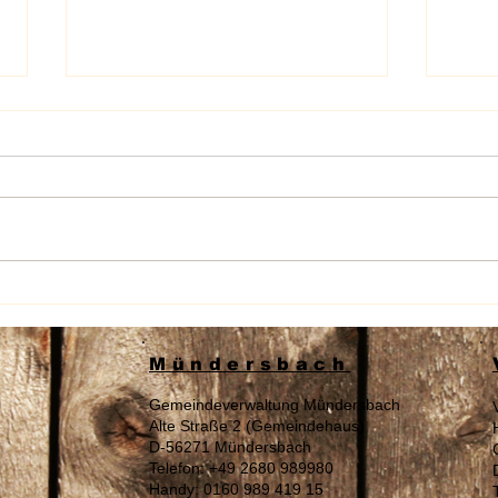
Wahl am 16.08.2026 „Zur
Sach
Landrätin / Zum Landrat“ des
Auße
Westerwaldkreises
Tage
Mündersbach
Gemeindeverwaltung Mündersbach
Alte Straße 2 (Gemeindehaus)
D-56271 Mündersbach
Telefon: +49 2680 989980
Handy: 0160 989 419 15