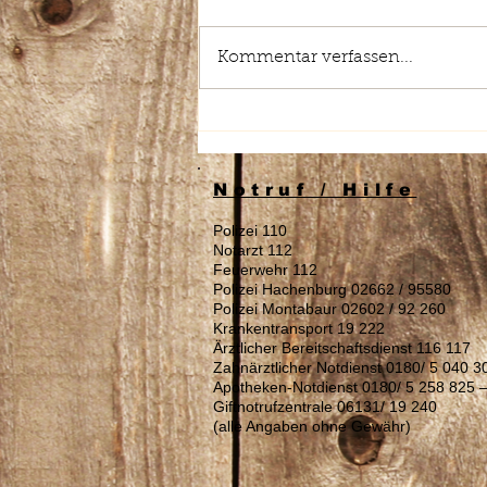
Kommentar verfassen...
Stellenausschreibung:
Reinigungskraft (m/w/d)
gesucht
Notruf / Hilfe
Polizei 110
Notarzt 112
Feuerwehr 112
Polizei Hachenburg 02662 / 95580
Polizei Montabaur 02602 / 92 260
Krankentransport 19 222
Ärztlicher Bereitschaftsdienst 116 117
Zahnärztlicher Notdienst 0180/ 5 040 3
Apotheken-Notdienst 0180/ 5 258 825 
Giftnotrufzentrale 06131/ 19 240
(alle Angaben ohne Gewähr)