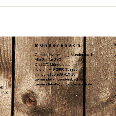
Wahl am 16.08.2026 „Zur
Sach
Landrätin / Zum Landrat“ des
Auße
Westerwaldkreises
Tage
Mündersbach
Gemeindeverwaltung Mündersbach
Alte Straße 2 (Gemeindehaus)
D-56271 Mündersbach
Telefon: +49 2680 989980
Handy: 0160 989 419 15
gemeinde@muendersbach.de
gemeindehalle@muendersbach.de
08
– PLZ