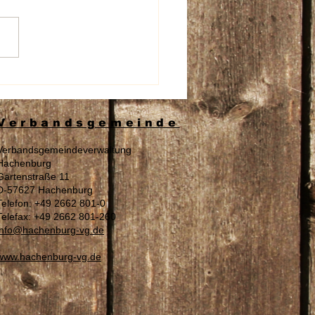
beschädigung an den
nschildern der Aura
spflege
Verbandsgemeinde
Verbandsgemeindeverwaltung
Hachenburg
Gartenstraße 11
D-57627 Hachenburg
Telefon: +49 2662 801-0
Telefax: +49 2662 801-260
info@hachenburg-vg.de
www.hachenburg-vg.de