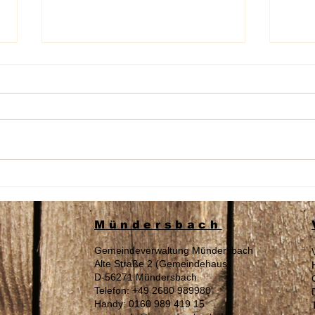
Wahl am 16.08.2026 „Zur
Sach
Landrätin / Zum Landrat“ des
Auße
Westerwaldkreises
Tage
Mündersbach
Gemeindeverwaltung Mündersbach
Alte Straße 2 (Gemeindehaus)
D-56271 Mündersbach
Telefon: +49 2680 989980
Handy: 0160 989 419 15