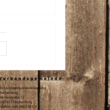
beschädigung an den
nschildern der Aura
spflege
Verbandsgemeinde
Verbandsgemeindeverwaltung
Hachenburg
Gartenstraße 11
D-57627 Hachenburg
Telefon: +49 2662 801-0