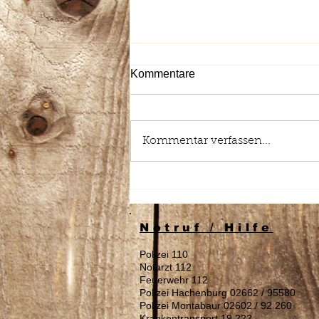
Kommentare
Kommentar verfassen...
Stellenausschreibung:
Reinigungskraft (m/w/d)
gesucht
Notruf / Hilfe
Polizei 110
Notarzt 112
Feuerwehr 112
Polizei Hachenburg 02662 / 95580
Polizei Montabaur 02602 / 92 260
Krankentransport 19 222