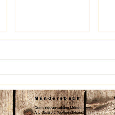
Herz
Sprechstunden im August
Mündersbach
Gemeindeverwaltung Mündersbach
Alte Straße 2 (Gemeindehaus)