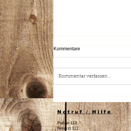
Kommentare
Kommentar verfassen...
Sachbeschädigung an den
Außenschildern der Aura
Tagespflege
Notruf / Hilfe
Polizei 110
Notarzt 112