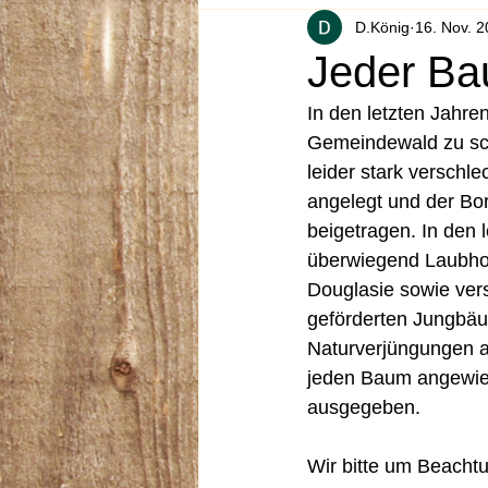
D.König
16. Nov. 
Jeder Ba
In den letzten Jahr
Gemeindewald zu sch
leider stark versch
angelegt und der Bor
beigetragen. In den
überwiegend Laubholz
Douglasie sowie ver
geförderten Jungbäu
Naturverjüngungen a
jeden Baum angewie
ausgegeben. 
Wir bitte um Beachtu