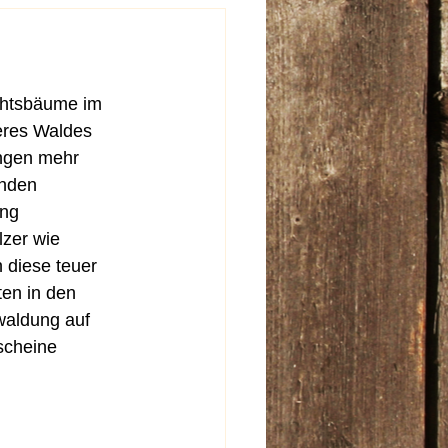
chtsbäume im 
eres Waldes 
ungen mehr 
änden 
ng 
zer wie 
 diese teuer 
en in den 
aldung auf 
cheine 