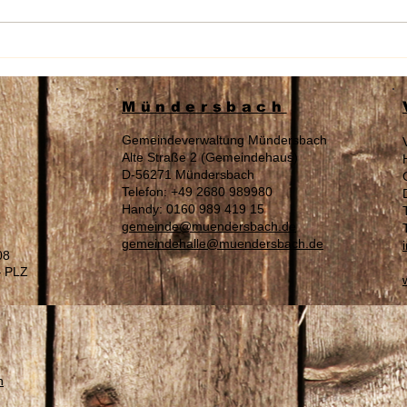
Wahl am 16.08.2026 „Zur
Sach
Landrätin / Zum Landrat“ des
Auße
Westerwaldkreises
Tage
Mündersbach
Gemeindeverwaltung Mündersbach
Alte Straße 2 (Gemeindehaus)
D-56271 Mündersbach
Telefon: +49 2680 989980
Handy: 0160 989 419 15
gemeinde@muendersbach.de
gemeindehalle@muendersbach.de
08
– PLZ
n