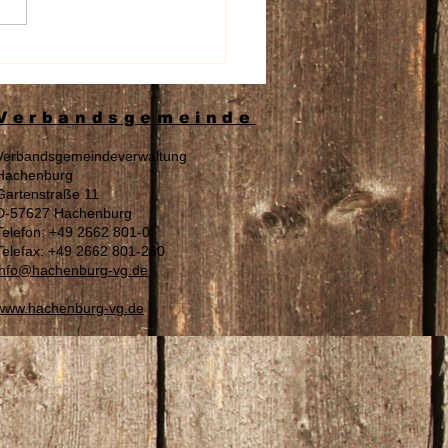
beschädigung an den
nschildern der Aura
spflege
Verbandsgemeinde
Verbandsgemeindeverwaltung
Hachenburg
Gartenstraße 11
D-57627 Hachenburg
Telefon: +49 2662 801-0
Telefax: +49 2662 801-260
info@hachenburg-vg.de
www.hachenburg-vg.de