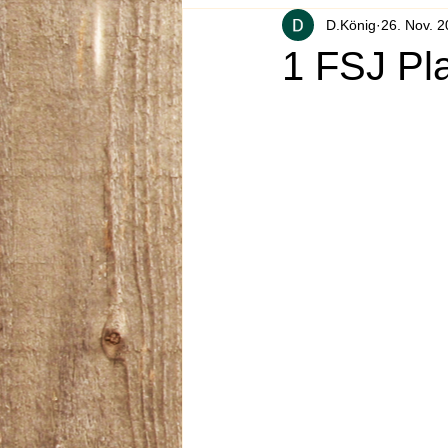
D.König
26. Nov. 
1 FSJ Pla