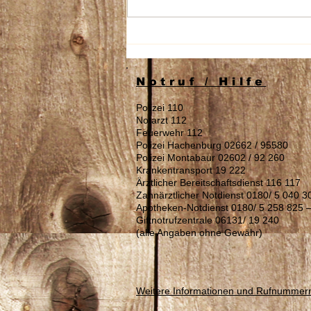
Stellenausschreibung:
Reinigungskraft (m/w/d)
gesucht
Notruf / Hilfe
Polizei 110
Notarzt 112
Feuerwehr 112
Polizei Hachenburg 02662 / 95580
Polizei Montabaur 02602 / 92 260
Krankentransport 19 222
Ärztlicher Bereitschaftsdienst 116 117
Zahnärztlicher Notdienst 0180/ 5 040 3
Apotheken-Notdienst 0180/ 5 258 825 
Giftnotrufzentrale 06131/ 19 240
(alle Angaben ohne Gewähr)
Weitere Informationen und Rufnummer