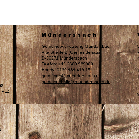
Wahl am 16.08.2026 „Zur
Sach
Landrätin / Zum Landrat“ des
Auße
Westerwaldkreises
Tage
Mündersbach
Gemeindeverwaltung Mündersbach
Alte Straße 2 (Gemeindehaus)
D-56271 Mündersbach
Telefon: +49 2680 989980
Handy: 0160 989 419 15
gemeinde@muendersbach.de
gemeindehalle@muendersbach.de
08
– PLZ
n