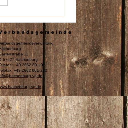
beschädigung an den
nschildern der Aura
spflege
Verbandsgemeinde
Verbandsgemeindeverwaltung
Hachenburg
Gartenstraße 11
D-57627 Hachenburg
Telefon: +49 2662 801-0
Telefax: +49 2662 801-260
info@hachenburg-vg.de
www.hachenburg-vg.de