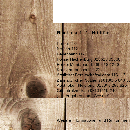
Stellenausschreibung:
Reinigungskraft (m/w/d)
gesucht
Notruf / Hilfe
Polizei 110
Notarzt 112
Feuerwehr 112
Polizei Hachenburg 02662 / 95580
Polizei Montabaur 02602 / 92 260
Krankentransport 19 222
Ärztlicher Bereitschaftsdienst 116 117
Zahnärztlicher Notdienst 0180/ 5 040 3
Apotheken-Notdienst 0180/ 5 258 825 
Giftnotrufzentrale 06131/ 19 240
(alle Angaben ohne Gewähr)
Weitere Informationen und Rufnummer