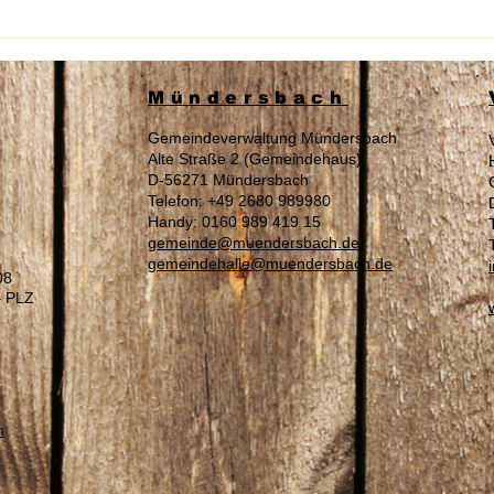
Wahl am 16.08.2026 „Zur
Sach
Landrätin / Zum Landrat“ des
Auße
Westerwaldkreises
Tage
Mündersbach
Gemeindeverwaltung Mündersbach
Alte Straße 2 (Gemeindehaus)
D-56271 Mündersbach
Telefon: +49 2680 989980
Handy: 0160 989 419 15
gemeinde@muendersbach.de
gemeindehalle@muendersbach.de
08
– PLZ
n