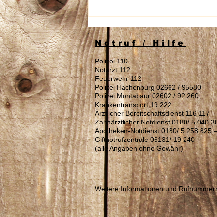
Stellenausschreibung:
Reinigungskraft (m/w/d)
gesucht
Notruf / Hilfe
Polizei 110
Notarzt 112
Feuerwehr 112
Polizei Hachenburg 02662 / 95580
Polizei Montabaur 02602 / 92 260
Krankentransport 19 222
Ärztlicher Bereitschaftsdienst 116 117
Zahnärztlicher Notdienst 0180/ 5 040 3
Apotheken-Notdienst 0180/ 5 258 825 
Giftnotrufzentrale 06131/ 19 240
(alle Angaben ohne Gewähr)
Weitere Informationen und Rufnummer