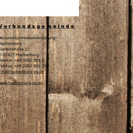
beschädigung an den
nschildern der Aura
spflege
Verbandsgemeinde
Verbandsgemeindeverwaltung
Hachenburg
Gartenstraße 11
D-57627 Hachenburg
Telefon: +49 2662 801-0
Telefax: +49 2662 801-260
info@hachenburg-vg.de
www.hachenburg-vg.de