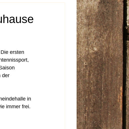
zuhause
 Die ersten 
tennissport, 
 Saison 
n der 
eindehalle in 
ie immer frei.