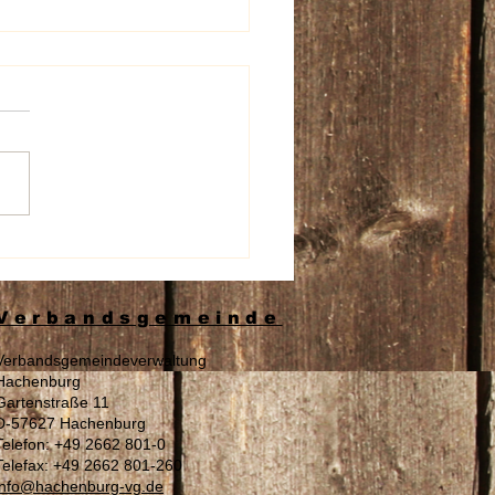
beschädigung an den
nschildern der Aura
spflege
Verbandsgemeinde
Verbandsgemeindeverwaltung
Hachenburg
Gartenstraße 11
D-57627 Hachenburg
Telefon: +49 2662 801-0
Telefax: +49 2662 801-260
info@hachenburg-vg.de