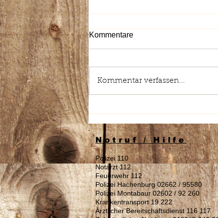
Kommentare
Kommentar verfassen...
Stellenausschreibung:
Reinigungskraft (m/w/d)
gesucht
Notruf / Hilfe
Polizei 110
Notarzt 112
Feuerwehr 112
Polizei Hachenburg 02662 / 95580
Polizei Montabaur 02602 / 92 260
Krankentransport 19 222
Ärztlicher Bereitschaftsdienst 116 117