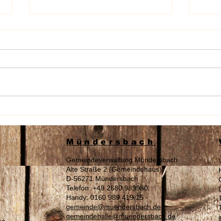
Wahl am 16.08.2026 „Zur
Sach
Landrätin / Zum Landrat“ des
Auße
Westerwaldkreises
Tage
Mündersbach
Gemeindeverwaltung Mündersbach
Alte Straße 2 (Gemeindehaus)
D-56271 Mündersbach
Telefon: +49 2680 989980
Handy: 0160 989 419 15
gemeinde@muendersbach.de
gemeindehalle@muendersbach.de