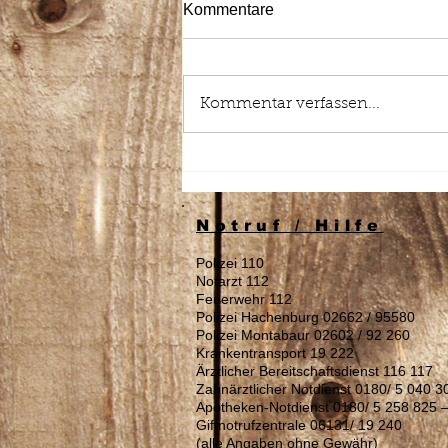
Kommentare
Kommentar verfassen...
Stellenausschreibung:
Reinigungskraft (m/w/d)
gesucht
Notruf / Hilfe
Polizei 110
Notarzt 112
Feuerwehr 112
Polizei Hachenburg 02662 / 95580
Polizei Montabaur 02602 / 92 260
Krankentransport 19 222
Ärztlicher Bereitschaftsdienst 116 117
Zahnärztlicher Notdienst 0180/ 5 040 3
Apotheken-Notdienst 0180/ 5 258 825 
Giftnotrufzentrale 06131/ 19 240
(alle Angaben ohne Gewähr)