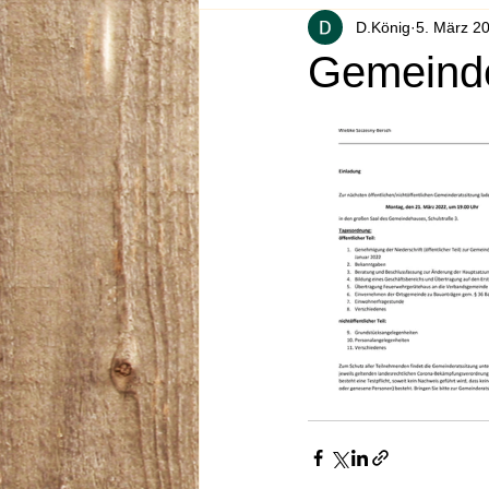
D.König
5. März 2
Gemeinde