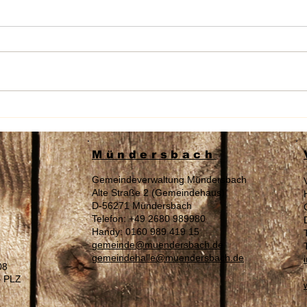
Wahl am 16.08.2026 „Zur
Sach
Landrätin / Zum Landrat“ des
Auße
Westerwaldkreises
Tage
Mündersbach
Gemeindeverwaltung Mündersbach
Alte Straße 2 (Gemeindehaus)
D-56271 Mündersbach
Telefon: +49 2680 989980
Handy: 0160 989 419 15
gemeinde@muendersbach.de
gemeindehalle@muendersbach.de
08
– PLZ