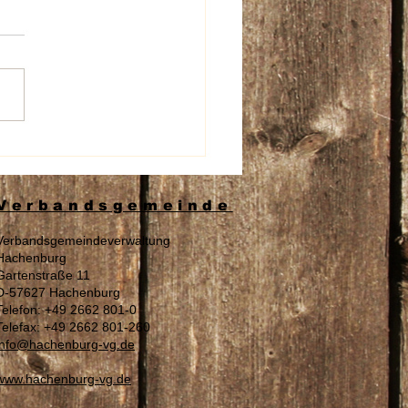
beschädigung an den
nschildern der Aura
spflege
Verbandsgemeinde
Verbandsgemeindeverwaltung
Hachenburg
Gartenstraße 11
D-57627 Hachenburg
Telefon: +49 2662 801-0
Telefax: +49 2662 801-260
info@hachenburg-vg.de
www.hachenburg-vg.de