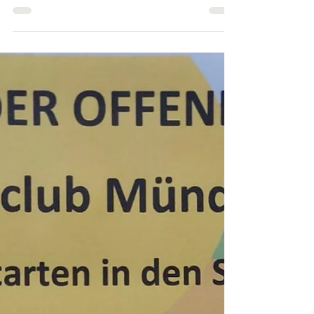
22. Apr. 2024
Auf den Müll, fertig, los.
Die Aktion „saubere Landschaft“ unterstützte
auch der Kita „Pusteblume“ aus Mündersbach
tatkräftig. Nach dem Frühstück machten wir
uns...